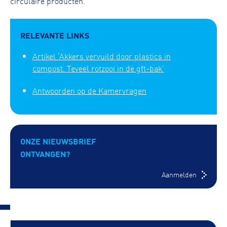
circulaire producten.
RELEVANTE LINKS
Artikel ‘Akkers vervuild door plastics in
compost. Teveel rotzooi in de gft-bak’
Antwoorden op de Kamervragen
ONZE NIEUWSBRIEF
ONTVANGEN?
Aanmelden