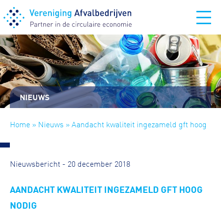
NIEUWS
Home
»
Nieuws
» Aandacht kwaliteit ingezameld gft hoog
nodig
Nieuwsbericht - 20 december 2018
AANDACHT KWALITEIT INGEZAMELD GFT HOOG
NODIG