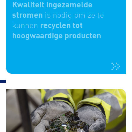
Kwaliteit ingezamelde
stromen
is nodig om ze te
recyclen tot
kunnen
hoogwaardige producten