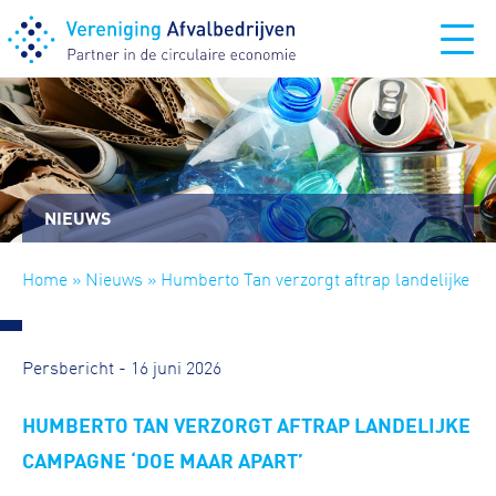
NIEUWS
Home
»
Nieuws
» Humberto Tan verzorgt aftrap landelijke
campagne ‘Doe maar apart’
Persbericht - 16 juni 2026
HUMBERTO TAN VERZORGT AFTRAP LANDELIJKE
CAMPAGNE ‘DOE MAAR APART’