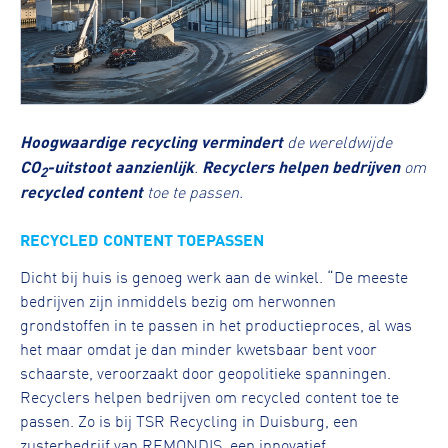
Hoogwaardige recycling
vermindert
de wereldwijde
CO
-uitstoot aanzienlijk
.
Recyclers helpen bedrijven
om
2
recycled content
toe te passen.
RECYCLED CONTENT TOEPASSEN
Dicht bij huis is genoeg werk aan de winkel. “De meeste
bedrijven zijn inmiddels bezig om herwonnen
grondstoffen in te passen in het productieproces, al was
het maar omdat je dan minder kwetsbaar bent voor
schaarste, veroorzaakt door geopolitieke spanningen.
Recyclers helpen bedrijven om recycled content toe te
passen. Zo is bij TSR Recycling in Duisburg, een
zusterbedrijf van REMONDIS, een innovatief