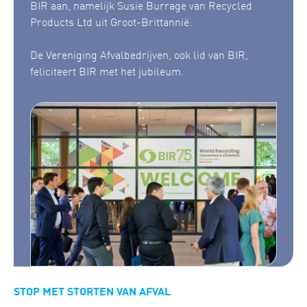
BIR aan, namelijk Susie Burrage van Recycled
Products Ltd uit Groot-Brittannië.
De Vereniging Afvalbedrijven, ook lid van BIR,
feliciteert BIR met het jubileum.
STOP MET STORTEN VAN AFVAL