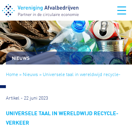
NIEUWS
Home
»
Nieuws
» Universele taal in wereldwijd recycle-
verkeer
Artikel - 22 juni 2023
UNIVERSELE TAAL IN WERELDWIJD RECYCLE-
VERKEER