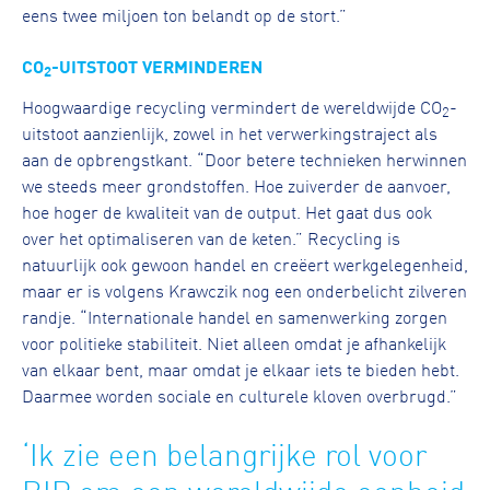
eens twee miljoen ton belandt op de stort.”
CO
-UITSTOOT VERMINDEREN
2
Hoogwaardige recycling vermindert de wereldwijde CO
-
2
uitstoot aanzienlijk, zowel in het verwerkingstraject als
aan de opbrengstkant. “Door betere technieken herwinnen
we steeds meer grondstoffen. Hoe zuiverder de aanvoer,
hoe hoger de kwaliteit van de output. Het gaat dus ook
over het optimaliseren van de keten.” Recycling is
natuurlijk ook gewoon handel en creëert werkgelegenheid,
maar er is volgens Krawczik nog een onderbelicht zilveren
randje. “Internationale handel en samenwerking zorgen
voor politieke stabiliteit. Niet alleen omdat je afhankelijk
van elkaar bent, maar omdat je elkaar iets te bieden hebt.
Daarmee worden sociale en culturele kloven overbrugd.”
‘Ik zie een belangrijke rol voor
BIR om een wereldwijde eenheid