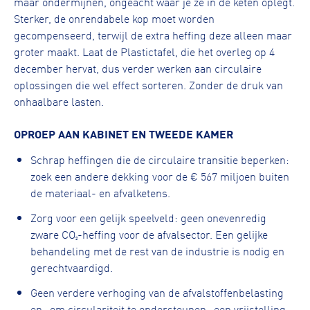
maar ondermijnen, ongeacht waar je ze in de keten oplegt.
Sterker, de onrendabele kop moet worden
gecompenseerd, terwijl de extra heffing deze alleen maar
groter maakt. Laat de Plastictafel, die het overleg op 4
december hervat, dus verder werken aan circulaire
oplossingen die wel effect sorteren. Zonder de druk van
onhaalbare lasten.
OPROEP AAN KABINET EN TWEEDE KAMER
Schrap heffingen die de circulaire transitie beperken:
zoek een andere dekking voor de € 567 miljoen buiten
de materiaal- en afvalketens.
Zorg voor een gelijk speelveld: geen onevenredig
zware CO₂-heffing voor de afvalsector. Een gelijke
behandeling met de rest van de industrie is nodig en
gerechtvaardigd.
Geen verdere verhoging van de afvalstoffenbelasting
en -om circulariteit te ondersteunen- een vrijstelling