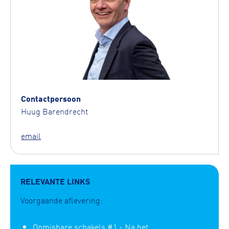
Contactpersoon
Huug Barendrecht
email
RELEVANTE LINKS
Voorgaande aflevering:
Onmisbare schakels #1 - Na het