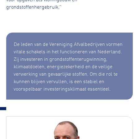
grondstoffenhergebruik.”
De leden van de Vereniging Afvalbedrijven vormen
vitale schakels in het functioneren van Nederland.
Zij investeren in grondstoffenterugwinning,
klimaatdoelen, energiezekerheid en de veilige
verwerking van gevaarlijke stoffen. Om die rol te
kunnen blijven vervullen, is een stabiel en
voorspelbaar investeringsklimaat essentieel.