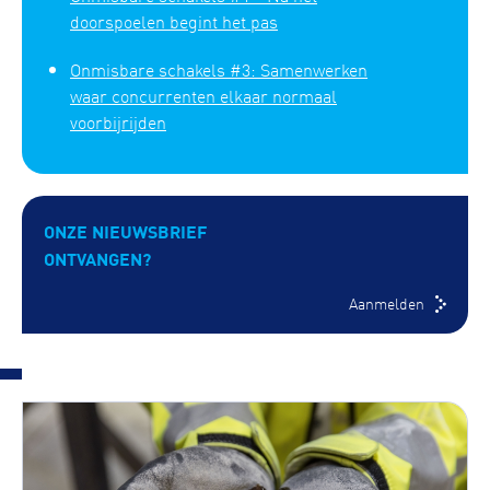
doorspoelen begint het pas
Onmisbare schakels #3: Samenwerken
waar concurrenten elkaar normaal
voorbijrijden
ONZE NIEUWSBRIEF
ONTVANGEN?
Aanmelden