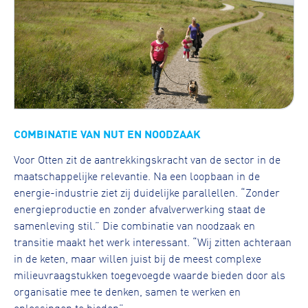
COMBINATIE VAN NUT EN NOODZAAK
Voor Otten zit de aantrekkingskracht van de sector in de
maatschappelijke relevantie. Na een loopbaan in de
energie-industrie ziet zij duidelijke parallellen. “Zonder
energieproductie en zonder afvalverwerking staat de
samenleving stil.” Die combinatie van noodzaak en
transitie maakt het werk interessant. “Wij zitten achteraan
in de keten, maar willen juist bij de meest complexe
milieuvraagstukken toegevoegde waarde bieden door als
organisatie mee te denken, samen te werken en
oplossingen te bieden”.