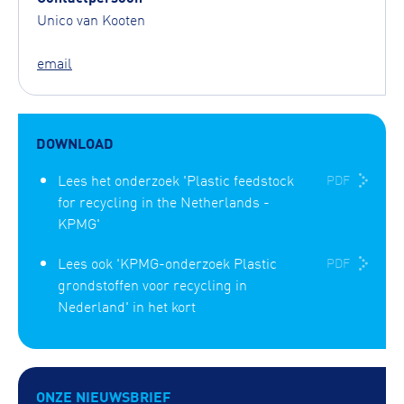
Unico van Kooten
email
DOWNLOAD
Lees het onderzoek 'Plastic feedstock
PDF
for recycling in the Netherlands -
KPMG'
Lees ook 'KPMG-onderzoek Plastic
PDF
grondstoffen voor recycling in
Nederland' in het kort
ONZE NIEUWSBRIEF