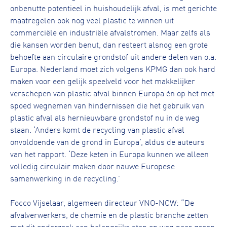
onbenutte potentieel in huishoudelijk afval, is met gerichte
maatregelen ook nog veel plastic te winnen uit
commerciële en industriële afvalstromen. Maar zelfs als
die kansen worden benut, dan resteert alsnog een grote
behoefte aan circulaire grondstof uit andere delen van o.a.
Europa. Nederland moet zich volgens KPMG dan ook hard
maken voor een gelijk speelveld voor het makkelijker
verschepen van plastic afval binnen Europa én op het met
spoed wegnemen van hindernissen die het gebruik van
plastic afval als hernieuwbare grondstof nu in de weg
staan. ‘Anders komt de recycling van plastic afval
onvoldoende van de grond in Europa’, aldus de auteurs
van het rapport. ‘Deze keten in Europa kunnen we alleen
volledig circulair maken door nauwe Europese
samenwerking in de recycling.’
Focco Vijselaar, algemeen directeur VNO-NCW: “De
afvalverwerkers, de chemie en de plastic branche zetten
met dit onderzoek een belangrijke stap op weg naar groen