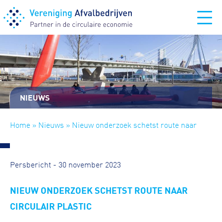
NIEUWS
Home
»
Nieuws
» Nieuw onderzoek schetst route naar
circulair plastic
Persbericht - 30 november 2023
NIEUW ONDERZOEK SCHETST ROUTE NAAR
CIRCULAIR PLASTIC