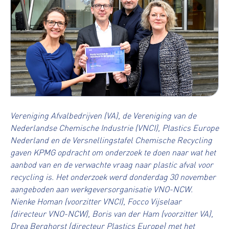
Vereniging Afvalbedrijven (VA), de Vereniging van de
Nederlandse Chemische Industrie (VNCI), Plastics Europe
Nederland en de Versnellingstafel Chemische Recycling
gaven KPMG opdracht om onderzoek te doen naar wat het
aanbod van en de verwachte vraag naar plastic afval voor
recycling is. Het onderzoek werd donderdag 30 november
aangeboden aan werkgeversorganisatie VNO-NCW.
Nienke Homan (voorzitter VNCI), Focco Vijselaar
(directeur VNO-NCW), Boris van der Ham (voorzitter VA),
Drea Berghorst (directeur Plastics Europe) met het