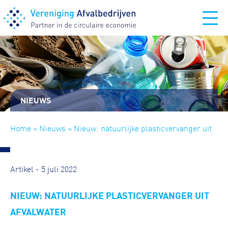
NIEUWS
Home
»
Nieuws
» Nieuw: natuurlijke plasticvervanger uit
afvalwater
Artikel - 5 juli 2022
NIEUW: NATUURLIJKE PLASTICVERVANGER UIT
AFVALWATER