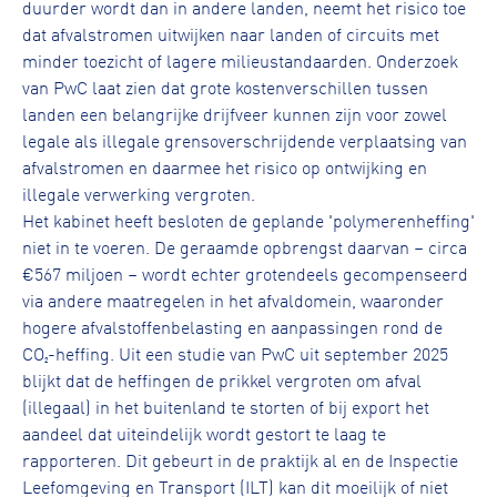
duurder wordt dan in andere landen, neemt het risico toe
dat afvalstromen uitwijken naar landen of circuits met
minder toezicht of lagere milieustandaarden. Onderzoek
van PwC laat zien dat grote kostenverschillen tussen
landen een belangrijke drijfveer kunnen zijn voor zowel
legale als illegale grensoverschrijdende verplaatsing van
afvalstromen en daarmee het risico op ontwijking en
illegale verwerking vergroten.
Het kabinet heeft besloten de geplande 'polymerenheffing'
niet in te voeren. De geraamde opbrengst daarvan – circa
€567 miljoen – wordt echter grotendeels gecompenseerd
via andere maatregelen in het afvaldomein, waaronder
hogere afvalstoffenbelasting en aanpassingen rond de
CO₂-heffing. Uit een studie van PwC uit september 2025
blijkt dat de heffingen de prikkel vergroten om afval
(illegaal) in het buitenland te storten of bij export het
aandeel dat uiteindelijk wordt gestort te laag te
rapporteren. Dit gebeurt in de praktijk al en de Inspectie
Leefomgeving en Transport (ILT) kan dit moeilijk of niet