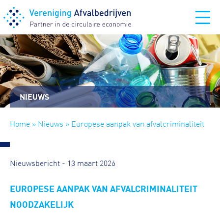
NIEUWS
Home
»
Nieuws
» Europese aanpak van afvalcriminaliteit
noodzakelijk
Nieuwsbericht - 13 maart 2026
EUROPESE AANPAK VAN AFVALCRIMINALITEIT
NOODZAKELIJK